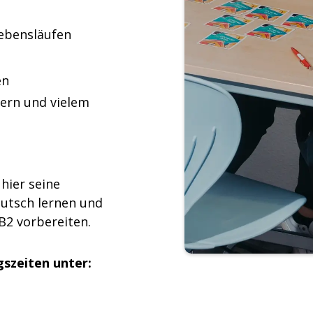
ebensläufen
en
tern und vielem
hier seine
utsch lernen und
B2 vorbereiten.
gszeiten unter: