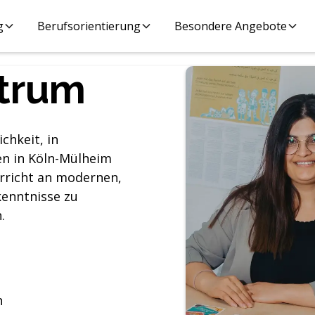
g
Berufsorientierung
Besondere Angebote
ntrum
chkeit, in
en in Köln-Mülheim
rricht an modernen,
kenntnisse zu
.
n