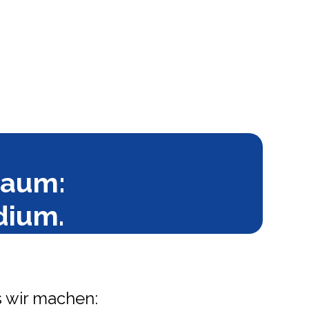
raum:
dium.
s wir machen: