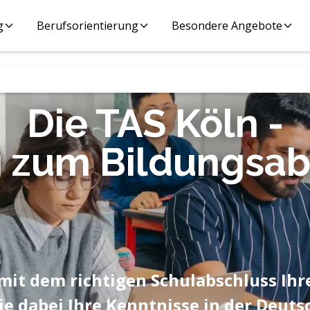
g
Berufsorientierung
Besondere Angebote
Die TAS Köln -
g zum Bildungsab
mit dem richtigen Schulabschluss Ihre
ie dabei Ihre Kenntnisse in der Deuts